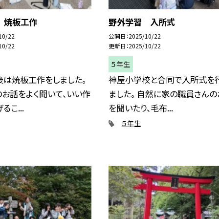
 焼板工作
野外学習 入所式
10/22
公開日
2025/10/22
10/22
更新日
2025/10/22
５年生
後は焼板工作をしました。
神屋小学校と合同で入所式を
お話をよく聞いて、いい作
ました。 自然に家の職員さんの
こ...
を聞いたり、毛布...
５年生