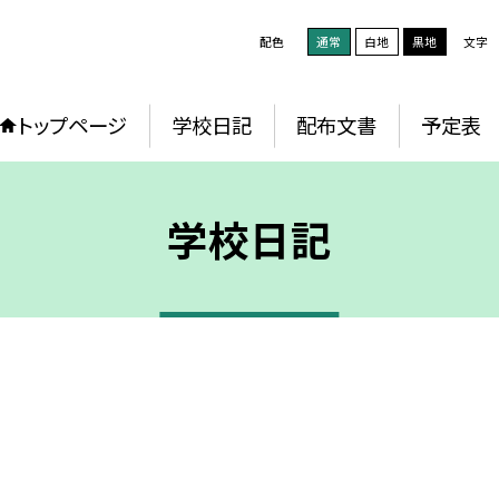
配色
通常
白地
黒地
文字
トップページ
学校日記
配布文書
予定表
学校日記