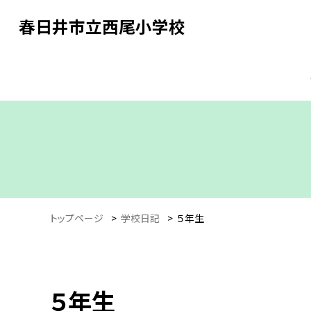
春日井市立西尾小学校
トップページ
>
学校日記
>
５年生
５年生