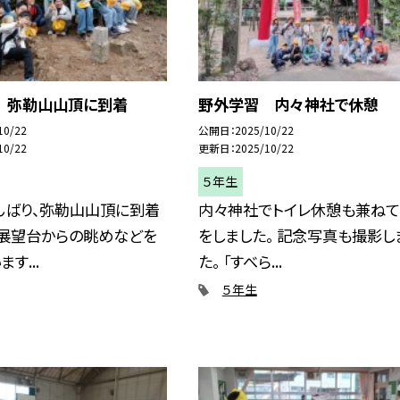
 弥勒山山頂に到着
野外学習 内々神社で休憩
10/22
公開日
2025/10/22
10/22
更新日
2025/10/22
５年生
んばり、弥勒山山頂に到着
内々神社でトイレ休憩も兼ね
 展望台からの眺めなどを
をしました。 記念写真も撮影し
す...
た。 「すべら...
５年生