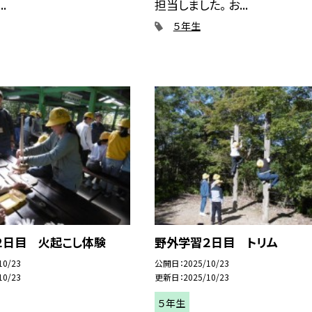
.
担当しました。 お...
５年生
２日目 火起こし体験
野外学習２日目 トリム
10/23
公開日
2025/10/23
10/23
更新日
2025/10/23
５年生