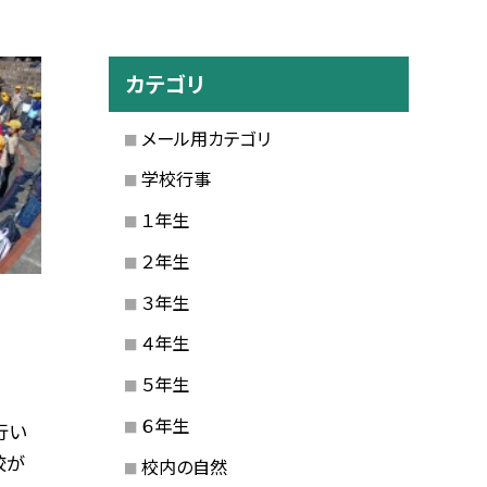
カテゴリ
メール用カテゴリ
学校行事
１年生
２年生
３年生
４年生
５年生
６年生
行い
校が
校内の自然