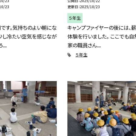
10/23
公開日
2025/10/22
10/23
更新日
2025/10/23
５年生
朝です。気持ちのよい朝にな
キャンプファイヤーの後には、
。少し冷たい空気を感じなが
体験を行いました。 ここでも自
..
家の職員さん...
５年生