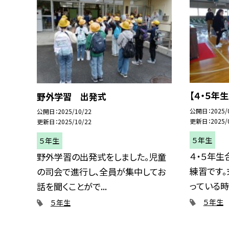
【４・５年
野外学習 出発式
公開日
2025/
公開日
2025/10/22
更新日
2025/
更新日
2025/10/22
５年生
５年生
４・５年生
野外学習の出発式をしました。児童
練習です。
の司会で進行し、全員が集中してお
っている時に
話を聞くことがで...
５年生
５年生