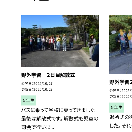
野外学習 ２日目解散式
野外学習
公開日
2025/10/27
更新日
2025/10/27
公開日
2025/
更新日
2025/
５年生
５年生
バスに乗って学校に戻ってきました。
退所式の後
最後は解散式です。 解散式も児童の
した。 そ
司会で行いま...