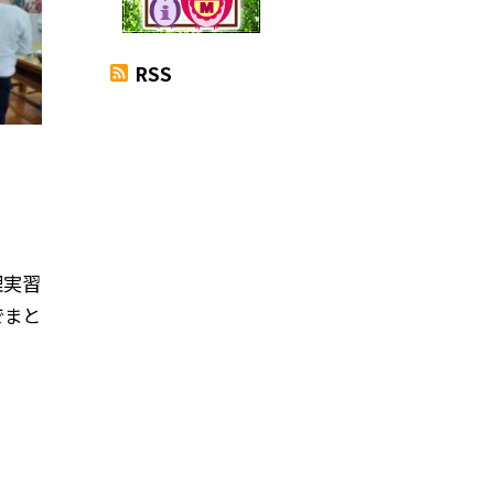
RSS
理実習
でまと