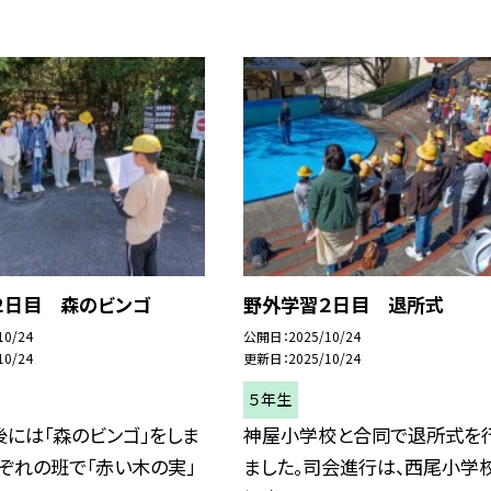
２日目 森のビンゴ
野外学習２日目 退所式
10/24
公開日
2025/10/24
10/24
更新日
2025/10/24
５年生
には「森のビンゴ」をしま
神屋小学校と合同で退所式を
れぞれの班で「赤い木の実」
ました。司会進行は、西尾小学