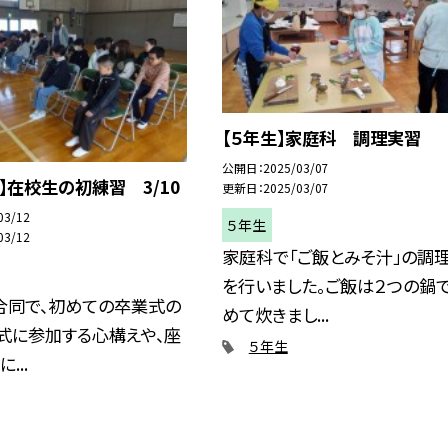
【５年生】家庭科 調理実習
公開日
2025/03/07
生】在校生の初練習 3/10
更新日
2025/03/07
03/12
５年生
03/12
家庭科で「ご飯とみそ汁」の調
を行いました。ご飯は２つの鍋
合同で、初めての卒業式の
めて炊きまし...
式に参加する心構えや、座
５年生
...