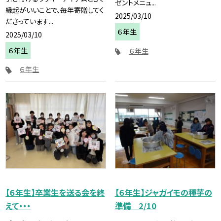
ゼントメニュ...
縁起がいいことで、毎年寄贈してく
2025/03/10
ださっています...
６年生
2025/03/10
６年生
６年生
６年生
【６年生】卒業生を送る会を終
【６年生】ジャガイモの種芋の
えて・・・
準備 2/10