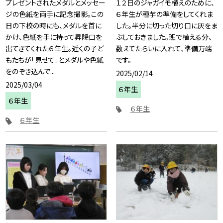
プレゼントされたメダルとメッセー
１２日のジャガイモ植えのために、
ジの色紙を両手に記念撮影。この
６年生が種芋の準備をしてくれま
日の下校の時にも、メダルを首に
した。半分に切った切り口に灰をま
かけ、色紙を手に持って昇降口を
ぶしておきました。班で植える分、
出てきてくれた６年生。近くの子ど
数えてたらいに入れて、準備万端
もたちが「見せて」とメダルや色紙
です。
をのぞき込んで...
2025/02/14
2025/03/04
６年生
６年生
６年生
６年生