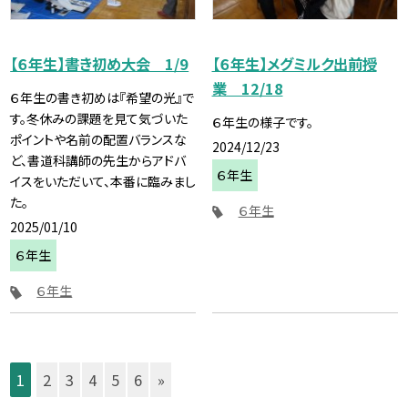
【６年生】書き初め大会 1/9
【６年生】メグミルク出前授
業 12/18
６年生の書き初めは『希望の光』で
す。冬休みの課題を見て気づいた
６年生の様子です。
ポイントや名前の配置バランスな
2024/12/23
ど、書道科講師の先生からアドバ
６年生
イスをいただいて、本番に臨みまし
た。
６年生
2025/01/10
６年生
６年生
1
2
3
4
5
6
»