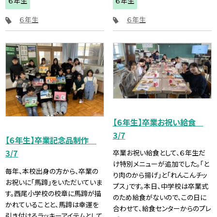
６年生
６年生
６年生
６年生
【６年生】卒業お祝い給食
3/7
【６年生】卒業記念品制作
3/7
卒業お祝い給食として、６年生だ
け特別メニューが追加でした。「と
毎年、本校出身の方から、卒業の
り肉のから揚げ」と「れんこんチッ
お祝いに「馬蹄」をいただいていま
プス」です。本日、中学校は卒業式
す。西尾小学校の校章に馬蹄が描
のため給食がないので、この日に
かれていることと、馬蹄は幸運を
合わせて、給食センターからのプレ
引き付けるラッキーアイテムとして