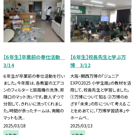
【６年生】卒業前の奉仕活動
【６年生】校長先生と学ぶ万
3/14
博 3/12
６年生が卒業前の奉仕活動を行い
大阪・関西万博の『ジュニア
ました。今年度は、各教室のエアコ
EXPO2025 小学生版』の教材を活
ンのフィルターと扇風機の洗浄、昇
用して、校長先生と学習しました。
降口のマット洗いです。数人ずつで
①万博について知る ②万博のめ
分担して、きれいに洗ってくれまし
ざす「未来」の形について考える こ
た。時間が余ったチームは、南館の
とをめあてに、『万博学習読本』や
マットも洗...
ホームペ...
2025/03/18
2025/03/13