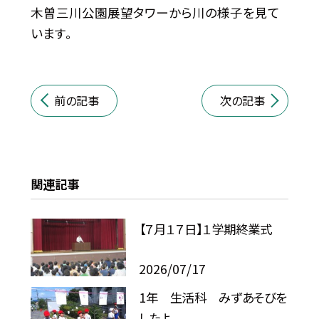
木曽三川公園展望タワーから川の様子を見て
います。
前の記事
次の記事
関連記事
【７月１７日】１学期終業式
2026/07/17
1年 生活科 みずあそびを
したよ