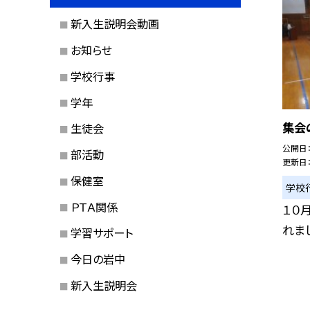
新入生説明会動画
お知らせ
学校行事
学年
集会
生徒会
公開日
部活動
更新日
保健室
学校
ＰＴＡ関係
１０
れま
学習サポート
今日の岩中
新入生説明会