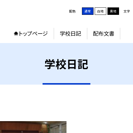
配色
通常
白地
黒地
文字
トップページ
学校日記
配布文書
学校日記