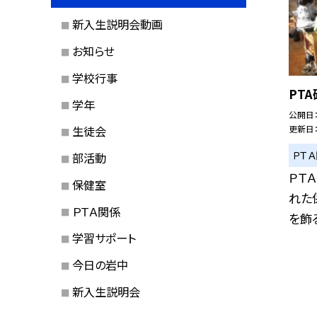
新入生説明会動画
お知らせ
学校行事
PT
学年
公開日
更新日
生徒会
ＰＴ
部活動
ＰＴ
保健室
れた
ＰＴＡ関係
を飾る
学習サポート
今日の岩中
新入生説明会