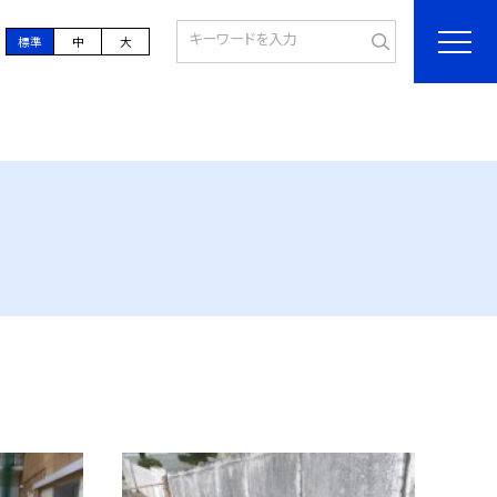
標準
中
大