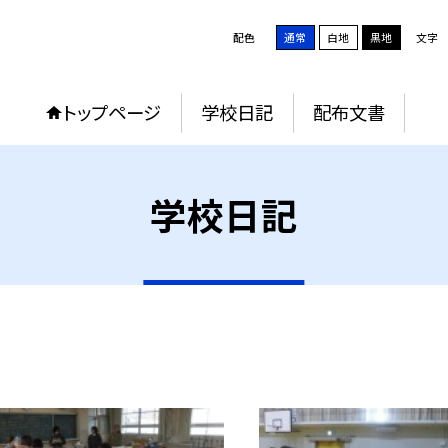
配色
通常
白地
黒地
文字
トップページ
学校日記
配布文書
学校日記