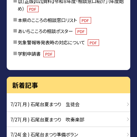
【訂正版】02【資料】令和８年度「相談窓口紹介」（年度始
め）
PDF
本県のこころの相談窓口リスト
PDF
あいちこころの相談ポスター
PDF
気象警報等発表時の対応について
PDF
学割申請書
PDF
新着記事
7/27( 月 ) 石尾台夏まつり 生徒会
7/27( 月 ) 石尾台夏まつり 吹奏楽部
7/24( 金 ) 石尾台まつり準備ボラン