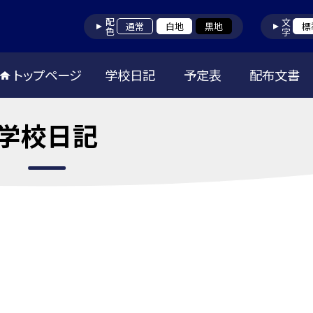
配色
文字
通常
白地
黒地
標
トップページ
学校日記
予定表
配布文書
学校日記