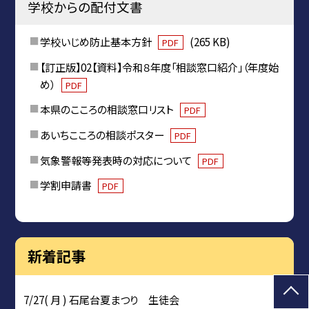
学校からの配付文書
学校いじめ防止基本方針
(265 KB)
PDF
【訂正版】02【資料】令和８年度「相談窓口紹介」（年度始
め）
PDF
本県のこころの相談窓口リスト
PDF
あいちこころの相談ポスター
PDF
気象警報等発表時の対応について
PDF
学割申請書
PDF
新着記事
7/27( 月 ) 石尾台夏まつり 生徒会