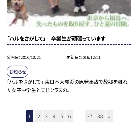
「ハルをさがして」 卒業生が頑張っています
公開日
2016/12/21
更新日
2016/12/21
お知らせ
「ハルをさがして」 東日本大震災の原発事故で故郷を離れ
た女子中学生と同じクラスの...
1
2
3
4
5
6
...
37
38
»