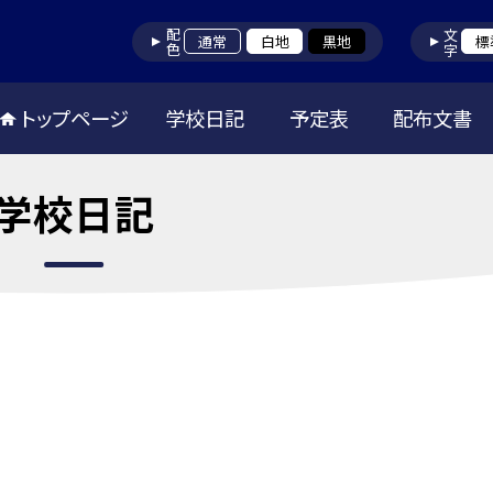
配色
文字
通常
白地
黒地
標
トップページ
学校日記
予定表
配布文書
学校日記