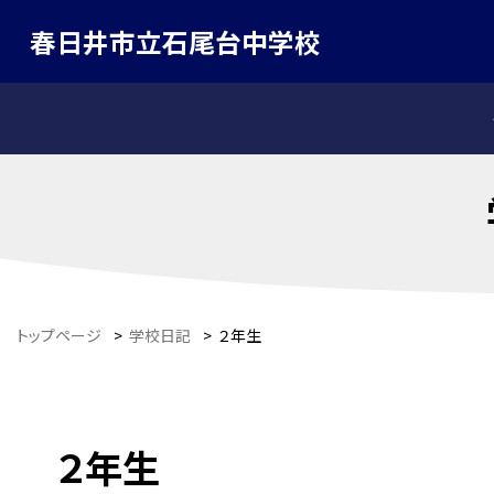
春日井市立石尾台中学校
トップページ
>
学校日記
>
２年生
２年生