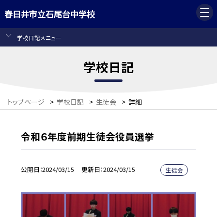
春日井市立石尾台中学校
学校日記メニュー
学校日記
トップページ
>
学校日記
>
生徒会
>
詳細
令和６年度前期生徒会役員選挙
公開日
2024/03/15
更新日
2024/03/15
生徒会