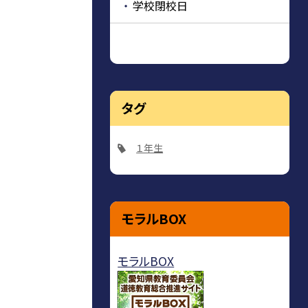
学校閉校日
タグ
１年生
モラルBOX
モラルBOX