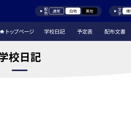
配色
文字
通常
白地
黒地
標
トップページ
学校日記
予定表
配布文書
学校日記