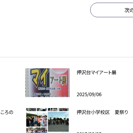
次
押沢台マイアート展
2025/09/06
ころの
押沢台小学校区 夏祭り