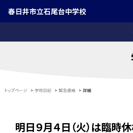
春日井市立石尾台中学校
トップページ
>
学校日記
>
緊急連絡
>
詳細
明日９月４日（火）は臨時休