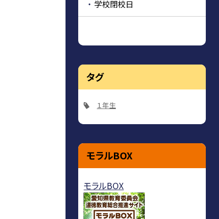
学校閉校日
タグ
１年生
モラルBOX
モラルBOX