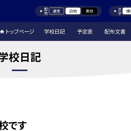
配色
文字
通常
白地
黒地
標
トップページ
学校日記
予定表
配布文書
学校日記
校です