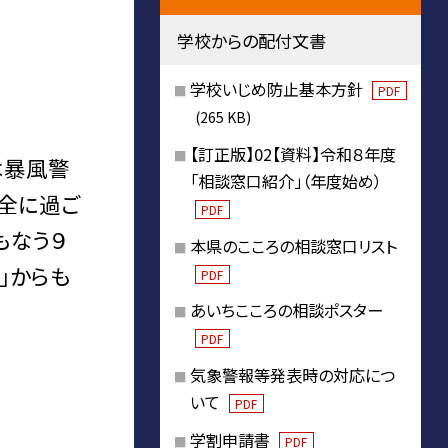
学校からの配付文書
学校いじめ防止基本方針
PDF
(265 KB)
【訂正版】02【資料】令和８年度
は暴風警
「相談窓口紹介」（年度始め）
安全に過ご
PDF
もなう９
本県のこころの相談窓口リスト
」からも
PDF
あいちこころの相談ポスター
PDF
気象警報等発表時の対応につ
いて
PDF
学割申請書
PDF